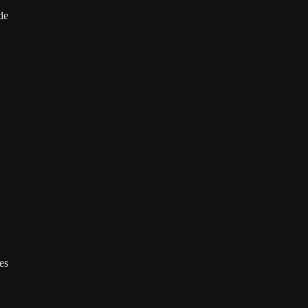
de
es