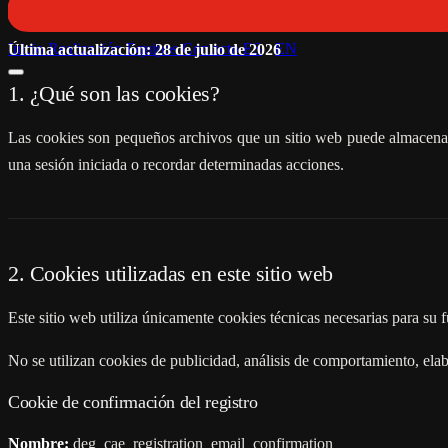
Inicio
Realización
Equipos
Contacto
ES
-
EN
Última actualización: 28 de julio de 2026
1. ¿Qué son las cookies?
Las cookies son pequeños archivos que un sitio web puede almacenar 
una sesión iniciada o recordar determinadas acciones.
2. Cookies utilizadas en este sitio web
Este sitio web utiliza únicamente cookies técnicas necesarias para su f
No se utilizan cookies de publicidad, análisis de comportamiento, elab
Cookie de confirmación del registro
Nombre:
deg_cae_registration_email_confirmation